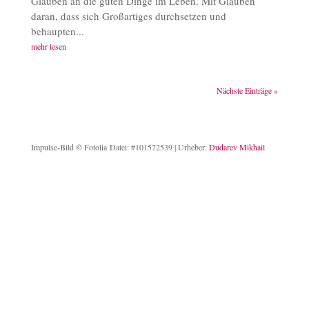
Glauben an die guten Dinge im Leben. Mit Glauben
daran, dass sich Großartiges durchsetzen und
behaupten...
mehr lesen
Nächste Einträge »
Impulse-Bild © Fotolia Datei: #101572539 | Urheber:
Dudarev Mikhail