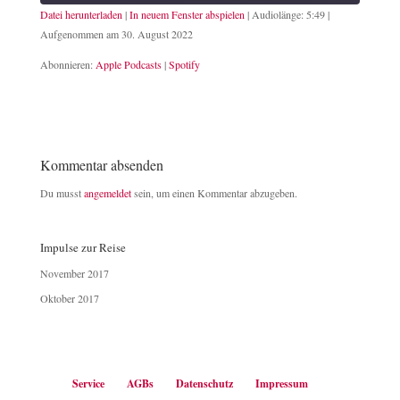
Datei herunterladen
|
In neuem Fenster abspielen
|
Audiolänge: 5:49
|
Aufgenommen am 30. August 2022
TEILEN
Apple Podcasts
Spotify
Abonnieren:
Apple Podcasts
|
Spotify
RSS FEED
LINK
EMBED
Kommentar absenden
Du musst
angemeldet
sein, um einen Kommentar abzugeben.
Impulse zur Reise
November 2017
Oktober 2017
Service
AGBs
Datenschutz
Impressum