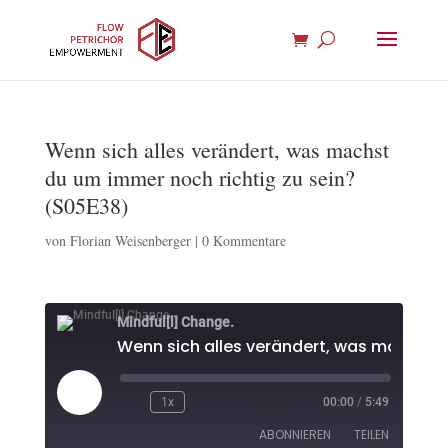
Wenn sich alles verändert, was machst
du um immer noch richtig zu sein?
(S05E38)
von
Florian Weisenberger
|
0 Kommentare
Mindful[l] Change.
Play
1x
00:00
/
5:49
Episode
ABONNIEREN
TEILEN