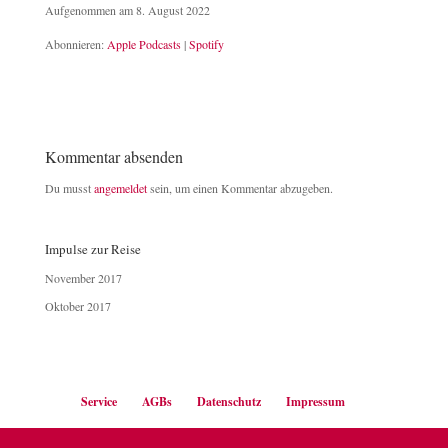
Aufgenommen am 8. August 2022
TEILEN
Apple Podcasts
Spotify
Abonnieren:
Apple Podcasts
|
Spotify
RSS FEED
LINK
EMBED
Kommentar absenden
Du musst
angemeldet
sein, um einen Kommentar abzugeben.
Impulse zur Reise
November 2017
Oktober 2017
Service
AGBs
Datenschutz
Impressum