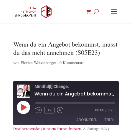
Wenn du ein Angebot bekommst, musst
du das nicht annehmen (S05E23)
von
Florian Weisenberger
|
0 Kommentare
Mindful[l] Change.
Wenn du
Play
1x
00:00
/
5:29
Episode
ABONNIEREN
TEILEN
Datei herunterladen
|
In neuem Fenster abspielen
|
Audiolänge: 5:29
|