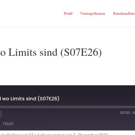
Profil
Vortragsthemen
Reisehandbuc
o Limits sind (S07E26)
d wo Limits sind (S07E26)
00:00
/
6
TEILEN
|
Audiolänge: 6:37
|
Aufgenommen am 7. Dezember 2022