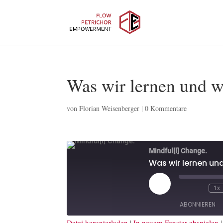
Was wir lernen und w
von
Florian Weisenberger
|
0 Kommentare
Mindful[l] Change.
Was wir lernen un
Play
1x
Episode
ABONNIEREN
Datei herunterladen
|
In neuem Fenster abspielen