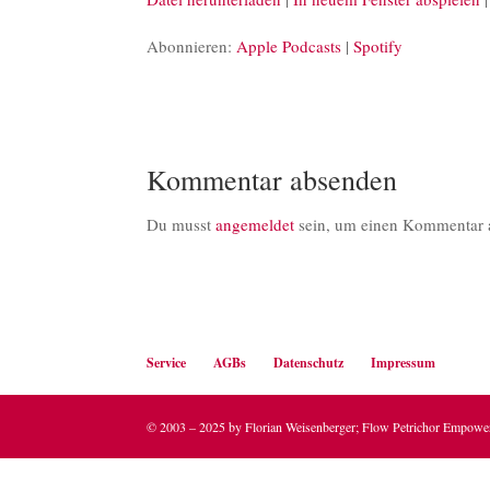
TEILEN
Apple Podcasts
S
Abonnieren:
Apple Podcasts
|
Spotify
RSS FEED
LINK
EMBED
Kommentar absenden
Du musst
angemeldet
sein, um einen Kommentar 
Service
AGBs
Datenschutz
Impressum
© 2003 – 2025 by Florian Weisenberger; Flow Petrichor Empow