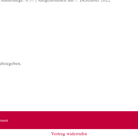
potify
abzugeben.
erment
Vertrag widerrufen