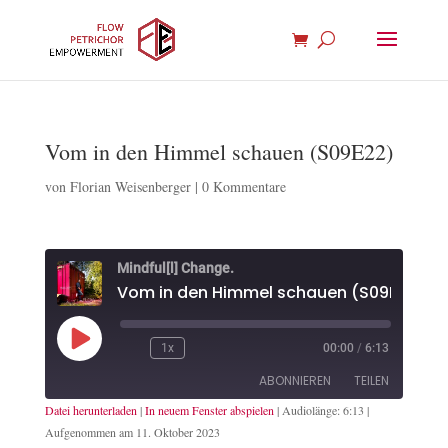
Vom in den Himmel schauen (S09E22)
von
Florian Weisenberger
|
0 Kommentare
Mindful[l] Change.
Vom in den Himmel schauen (S09E22)
Play
1x
00:00
/
6:13
Episode
ABONNIEREN
TEILEN
Datei herunterladen
|
In neuem Fenster abspielen
|
Audiolänge: 6:13
|
Aufgenommen am 11. Oktober 2023
TEILEN
Apple Podcasts
Spotify