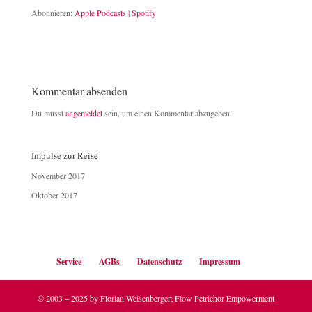
Abonnieren:
Apple Podcasts
|
Spotify
RSS FEED
LINK
EMBED
Kommentar absenden
Du musst
angemeldet
sein, um einen Kommentar abzugeben.
Impulse zur Reise
November 2017
Oktober 2017
Service
AGBs
Datenschutz
Impressum
© 2003 – 2025 by Florian Weisenberger; Flow Petrichor Empowerment