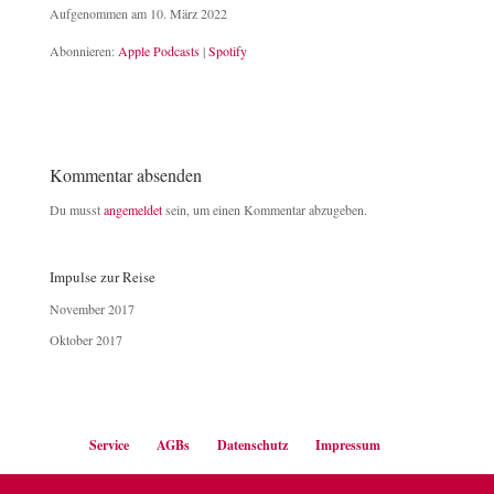
Aufgenommen am 10. März 2022
TEILEN
Apple Podcasts
Spotify
Abonnieren:
Apple Podcasts
|
Spotify
RSS FEED
LINK
EMBED
Kommentar absenden
Du musst
angemeldet
sein, um einen Kommentar abzugeben.
Impulse zur Reise
November 2017
Oktober 2017
Service
AGBs
Datenschutz
Impressum