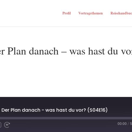
Profil
Vortragsthemen
Reisehandbuc
r Plan danach – was hast du vo
. Der Plan danach - was hast du vor? (S04E16)
00:00
/
5