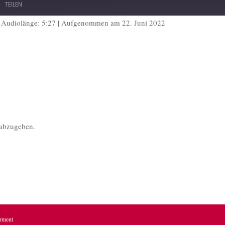
TEILEN
|
Audiolänge: 5:27
|
Aufgenommen am 22. Juni 2022
potify
abzugeben.
erment