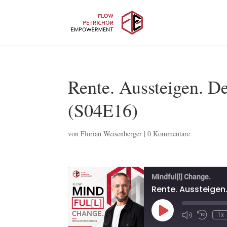
Rente. Aussteigen. De
(S04E16)
von
Florian Weisenberger
|
0 Kommentare
Mindful[l] Change.
Rente. Aussteigen
Play
1x
Episode