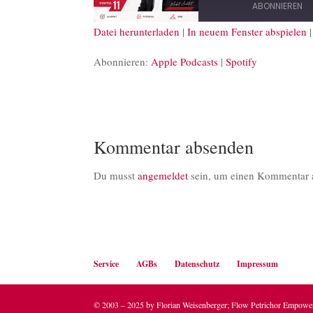
ABONNIEREN
Datei herunterladen
|
In neuem Fenster abspielen
TEILEN
Apple Podcasts
S
Abonnieren:
Apple Podcasts
|
Spotify
RSS FEED
LINK
EMBED
Kommentar absenden
Du musst
angemeldet
sein, um einen Kommentar 
Service
AGBs
Datenschutz
Impressum
© 2003 – 2025 by Florian Weisenberger; Flow Petrichor Empow