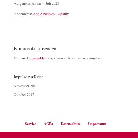
Aufgenommen am 4. Juli 2023
TEILEN
Apple Podcasts
Spotify
Abonnieren:
Apple Podcasts
|
Spotify
RSS FEED
LINK
EMBED
Kommentar absenden
Du musst
angemeldet
sein, um einen Kommentar abzugeben.
Impulse zur Reise
November 2017
Oktober 2017
Service
AGBs
Datenschutz
Impressum