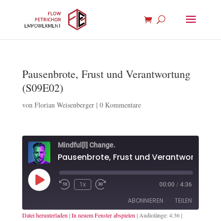
Pausenbrote, Frust und Verantwortung
(S09E02)
von
Florian Weisenberger
|
0 Kommentare
Mindful[l] Change.
Play
1x
00:00
/
4:36
Episode
ABONNIEREN
TEILEN
Datei herunterladen
|
In neuem Fenster abspielen
|
Audiolänge: 4:36
|