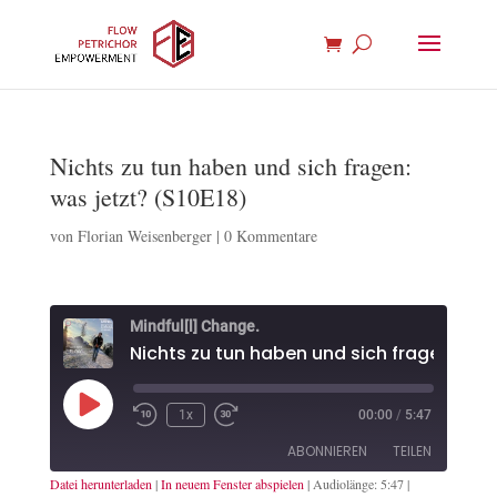
Nichts zu tun haben und sich fragen:
was jetzt? (S10E18)
von
Florian Weisenberger
|
0 Kommentare
Mindful[l] Change.
Play
1x
00:00
/
5:47
Episode
ABONNIEREN
TEILEN
Datei herunterladen
|
In neuem Fenster abspielen
|
Audiolänge: 5:47
|