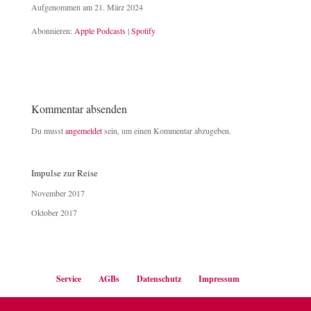
Aufgenommen am 21. März 2024
TEILEN
Apple Podcasts
Spotify
Abonnieren:
Apple Podcasts
|
Spotify
RSS FEED
LINK
EMBED
Kommentar absenden
Du musst
angemeldet
sein, um einen Kommentar abzugeben.
Impulse zur Reise
November 2017
Oktober 2017
Service
AGBs
Datenschutz
Impressum