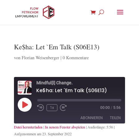
Ke$ha: Let `Em Talk (S06E13)
von
Florian Weisenberger
|
0 Kommentare
Mindful[l] Change.
Ke$ha: Let `Em Talk (S06E13)
Play
1x
00:00
/
5:56
Episode
ABONNIEREN
TEILEN
Datei herunterladen
|
In neuem Fenster abspielen
|
Audiolänge: 5:56
|
Aufgenommen am 23. September 2022
TEILEN
Apple Podcasts
Spotify