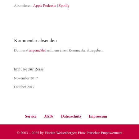
Abonnieren:
Apple Podcasts
|
Spotify
RSS FEED
LINK
EMBED
Kommentar absenden
Du musst
angemeldet
sein, um einen Kommentar abzugeben.
Impulse zur Reise
November 2017
Oktober 2017
Service
AGBs
Datenschutz
Impressum
© 2003 – 2025 by Florian Weisenberger; Flow Petrichor Empowerment