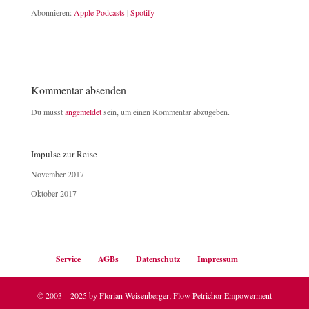
Abonnieren:
Apple Podcasts
|
Spotify
RSS FEED
LINK
EMBED
Kommentar absenden
Du musst
angemeldet
sein, um einen Kommentar abzugeben.
Impulse zur Reise
November 2017
Oktober 2017
Service
AGBs
Datenschutz
Impressum
© 2003 – 2025 by Florian Weisenberger; Flow Petrichor Empowerment