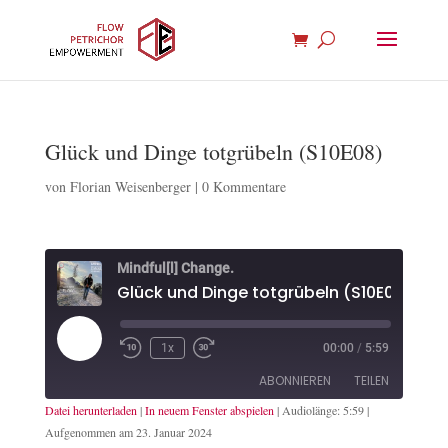
Glück und Dinge totgrübeln (S10E08)
von
Florian Weisenberger
|
0 Kommentare
Mindful[l] Change.
Glück und Dinge totgrübeln (S10E08)
Play
1x
00:00
/
5:59
Episode
ABONNIEREN
TEILEN
Datei herunterladen
|
In neuem Fenster abspielen
|
Audiolänge: 5:59
|
Aufgenommen am 23. Januar 2024
TEILEN
Apple Podcasts
Spotify