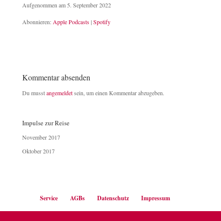
Aufgenommen am 5. September 2022
TEILEN
Apple Podcasts
Spotify
Abonnieren:
Apple Podcasts
|
Spotify
RSS FEED
LINK
EMBED
Kommentar absenden
Du musst
angemeldet
sein, um einen Kommentar abzugeben.
Impulse zur Reise
November 2017
Oktober 2017
Service
AGBs
Datenschutz
Impressum