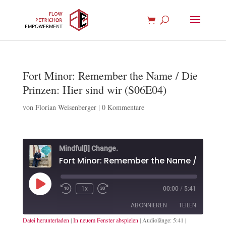
Fort Minor: Remember the Name / Die
Prinzen: Hier sind wir (S06E04)
von
Florian Weisenberger
|
0 Kommentare
Mindful[l] Change.
Play
1x
00:00
/
5:41
Episode
ABONNIEREN
TEILEN
Datei herunterladen
|
In neuem Fenster abspielen
|
Audiolänge: 5:41
|