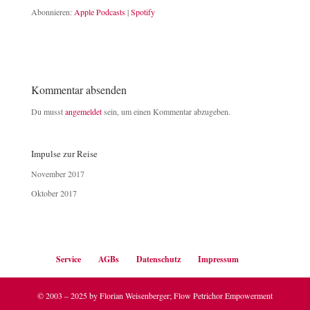
Abonnieren:
Apple Podcasts
|
Spotify
RSS FEED
LINK
EMBED
Kommentar absenden
Du musst
angemeldet
sein, um einen Kommentar abzugeben.
Impulse zur Reise
November 2017
Oktober 2017
Service
AGBs
Datenschutz
Impressum
© 2003 – 2025 by Florian Weisenberger; Flow Petrichor Empowerment