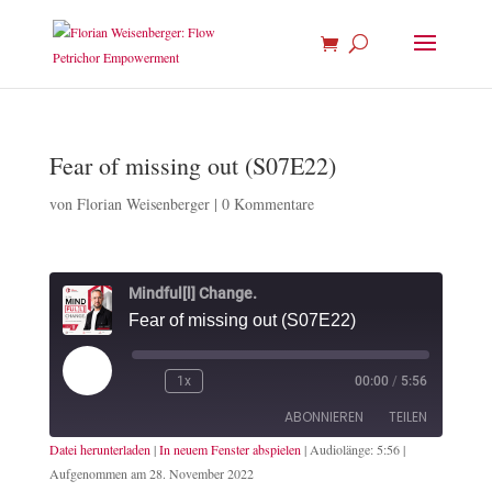
Fear of missing out (S07E22)
von
Florian Weisenberger
|
0 Kommentare
Mindful[l] Change.
Fear of missing out (S07E22)
Play
1x
00:00
/
5:56
Episode
ABONNIEREN
TEILEN
Datei herunterladen
|
In neuem Fenster abspielen
|
Audiolänge: 5:56
|
Aufgenommen am 28. November 2022
TEILEN
Apple Podcasts
Spotify