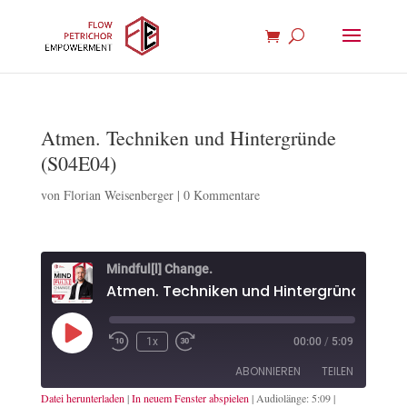
Atmen. Techniken und Hintergründe
(S04E04)
von
Florian Weisenberger
|
0 Kommentare
Mindful[l] Change.
Play
1x
00:00
/
5:09
Episode
ABONNIEREN
TEILEN
Datei herunterladen
|
In neuem Fenster abspielen
|
Audiolänge: 5:09
|