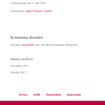
Aufgenommen am 3. Juni 2022
TEILEN
Apple Podcasts
Spotify
Abonnieren:
Apple Podcasts
|
Spotify
RSS FEED
LINK
EMBED
Kommentar absenden
Du musst
angemeldet
sein, um einen Kommentar abzugeben.
Impulse zur Reise
November 2017
Oktober 2017
Service
AGBs
Datenschutz
Impressum