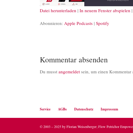
Datei herunterladen
|
In neuem Fenster abspielen
TEILEN
Apple Podcasts
S
Abonnieren:
Apple Podcasts
|
Spotify
RSS FEED
LINK
EMBED
Kommentar absenden
Du musst
angemeldet
sein, um einen Kommentar 
Service
AGBs
Datenschutz
Impressum
© 2003 – 2025 by Florian Weisenberger; Flow Petrichor Empow