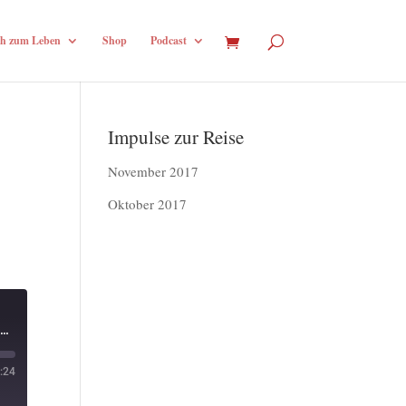
h zum Leben
Shop
Podcast
Impulse zur Reise
November 2017
Oktober 2017
Arzttermine, Termine, Bedürfnisse und Kommunikation. Und Grenzen. (S03E15)
:24