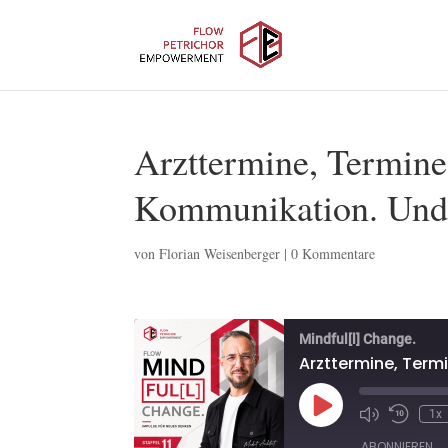
Arzttermine, Termine
Kommunikation. Und
von
Florian Weisenberger
|
0 Kommentare
Mindful[l] Change.
Play
1x
Episode
ABONNIEREN