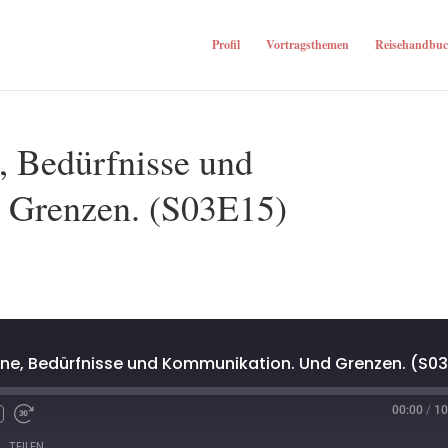
Profil
Vortragsthemen
Reisehandbuc
, Bedürfnisse und
 Grenzen. (S03E15)
00:00
/
10
TEILEN